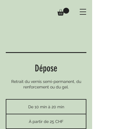
Dépose
Retrait du vernis semi-permanent, du
renforcement ou du gel.
De 10 min à 20 min
D
e
À
1
partir
À partir de 25 CHF
de
0
25
m
francs