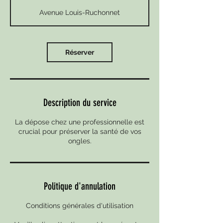
suisses
i
Avenue Louis-Ruchonnet
n
à
2
0
Réserver
m
i
n
Description du service
La dépose chez une professionnelle est
crucial pour préserver la santé de vos
ongles.
Politique d'annulation
Conditions générales d'utilisation